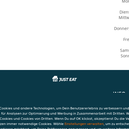
Mo
Dien
Mitt
Donner
Fre
Sam
Son
INFO
AGB
Datensc
ookies und andere Technologien, um Dein Benutzererlebnis zu verbessern und
Verwend
, für Analysen zur Optimierung und Werbung in Zusammenarbeit mit Dritten. 
Impres
Cookies und Cookies von Dritten. Wenn Du auf OK klickst, akzeptierst Du die 
etzen immer notwendige Cookies. Wähle
Einstellungen verwalten
, um zu entsch
eptieren möchtest, um Deine Präferenzen anzupassen und um weitere Informa