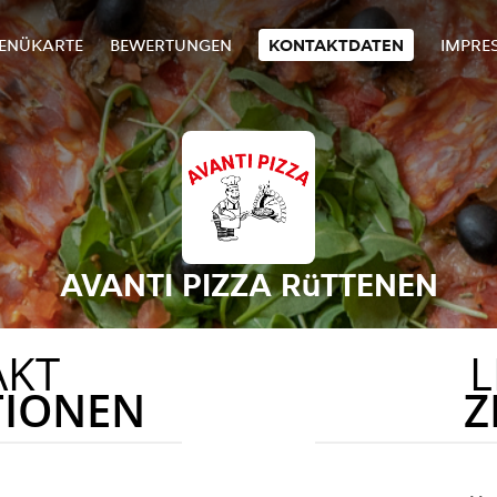
ENÜKARTE
BEWERTUNGEN
KONTAKTDATEN
IMPRE
AVANTI PIZZA RüTTENEN
AKT
L
TIONEN
Z