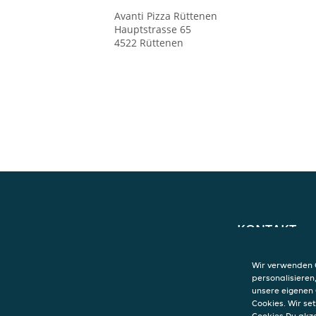
Avanti Pizza
Rüttenen
Hauptstrasse 65
4522
Rüttenen
KONTAKT
Avanti Pizza
Rüttenen
Wir verwenden C
Hauptstrasse 65
personalisieren
4522
Rüttenen
unsere eigenen 
Cookies. Wir s
Cookies Du akz