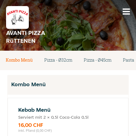
AVANTI PIZZA
RüTTENEN
Kombo Menü
Pizza - Ø32cm
Pizza - Ø45cm
Pasta
Kombo Menü
Kebab Menü
Serviert mit 2 × 0,5l Coca-Cola 0,5l
16,00 CHF
inkl. Pfand (0,00 CHF)