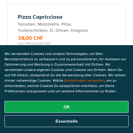
Pizza Capricciosa
Tomaten, Mozzarella, Pilze,
Trutenschinken, Ei, Oliven, Oregano
38,00 CHF
inkl. Pfand (0,00 CHF)
Wir verwenden Cookies und andere Technologien, um Dein
Benutzererlebnis zu verbessern und zu personalisieren, für Analysen zur
Optimierung und Werbung in Zusammenarbeit mit Dritten. Wir
Pizza Margherita
verwenden unsere eigenen Cookies und Cookies von Dritten. Wenn Du
auf OK klickst, akzeptierst Du die Verwendung aller Cookies. Wir setzen
Tomaten, Mozzarella, Oregano
immer notwendige Cookies. Wähle
Einstellungen verwalten
, um zu
30,00 CHF
entscheiden, welche Cookies Du akzeptieren möchtest, um Deine
inkl. Pfand (0,00 CHF)
Präferenzen anzupassen und um weitere Informationen zu finden.
OK
Pizza Funghi
Online Essen Bestellen
Tomaten, Mozzarella, Pilze, Oregano
Essentielle
30,00 CHF